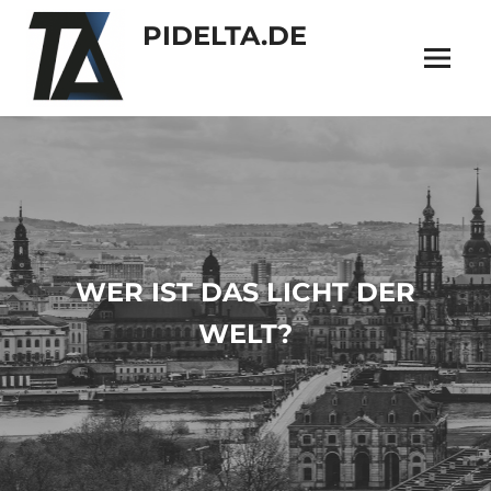
Zum
PIDELTA.DE
Inhalt
springen
Menü
pidelta
dresden
WER IST DAS LICHT DER
WELT?